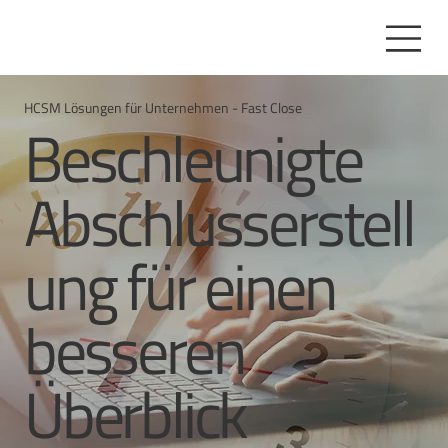
HCSM Lösungen für Unternehmen - Fast Close
Beschleunigte
Abschlusserstell
ung für einen
besseren
Überblick