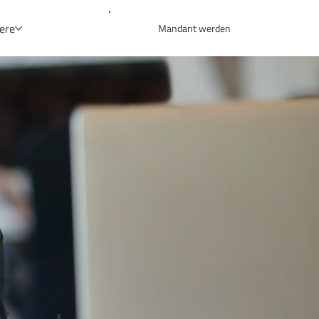
iere
Mandant werden