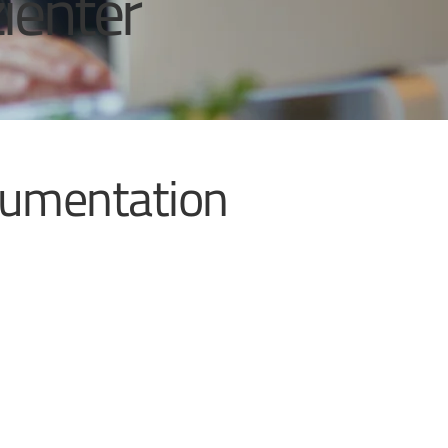
zienter
kumentation